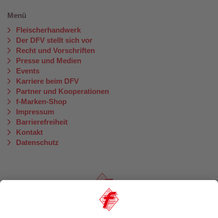
Menü
Fleischerhandwerk
Der DFV stellt sich vor
Recht und Vorschriften
Presse und Medien
Events
Karriere beim DFV
Partner und Kooperationen
f-Marken-Shop
Impressum
Barrierefreiheit
Kontakt
Datenschutz