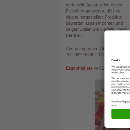
dürfen alle Auszubildende des
Fleischerhandwerks, die Ihre
eigens hergestellten Produkte
bewerten lassen möchten und
zeigen wollen wie vielfältig unser
Beruf ist.
Ansprechpartnerin für den YoungT
Tel.: 069 / 63302-137,
Email
Ergebnisliste
von 2025