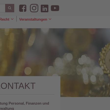
Recht
Veranstaltungen
le
Toggle
Toggle
pdown
Dropdown
Dropdown
KONTAKT
tung Personal, Finanzen und
rwaltung