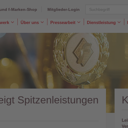
und f-Marken-Shop
Mitglieder-Login
dwerk
Über uns
Pressearbeit
Dienstleistung
Toggle
Toggle
Toggle
Togg
Dropdown
Dropdown
Dropdown
Dro
igt Spitzenleistungen
Lei
Ve