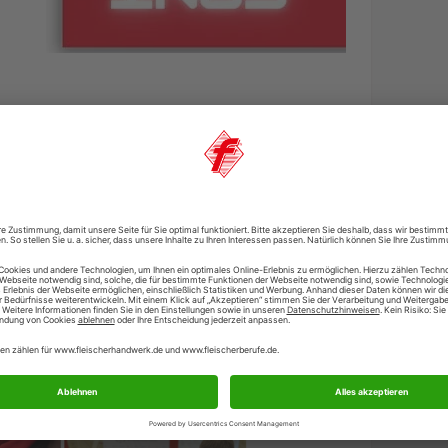
astings Wettbewerb ist Melanie Putsche