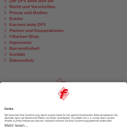
Der DFV stellt sich vor
Recht und Vorschriften
Presse und Medien
Events
Karriere beim DFV
Partner und Kooperationen
f-Marken-Shop
Impressum
Barrierefreiheit
Kontakt
Datenschutz