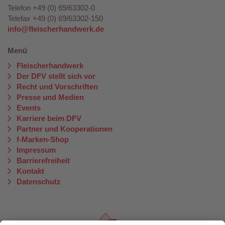
Telefon +49 (0) 69/63302-0
Telefax +49 (0) 69/63302-150
info@fleischerhandwerk.de
Menü
Fleischerhandwerk
Der DFV stellt sich vor
Recht und Vorschriften
Presse und Medien
Events
Karriere beim DFV
Partner und Kooperationen
f-Marken-Shop
Impressum
Barrierefreiheit
Kontakt
Datenschutz