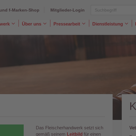
und f-Marken-Shop
Mitglieder-Login
dwerk
Über uns
Pressearbeit
Dienstleistung
Toggle
Toggle
Toggle
Togg
Dropdown
Dropdown
Dropdown
Dro
Das Fleischerhandwerk setzt sich
Vet
gemäß seinem
Leitbild
für einen