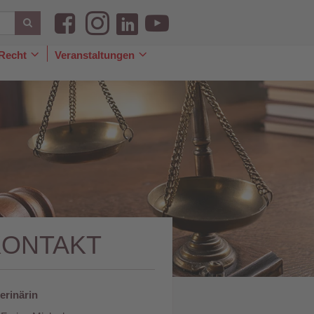
Recht
Veranstaltungen
le
Toggle
Toggle
pdown
Dropdown
Dropdown
KONTAKT
erinärin