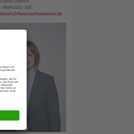
 Farina Mieloch
.: 069/63302-160
mieloch@fleischerhandwerk.de