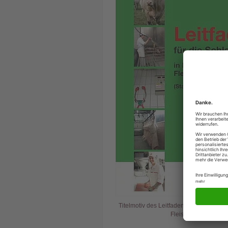
Titelmotiv des Leitfadens zur Schlachtu
Fleischerhandwerks.