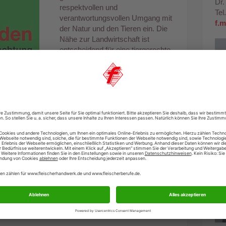
Dr.
respektvollen und
Tel
verantwortungsvollen Umgang mit
f.
der Natur und den Tieren ein. Die
Nähe zur Landwirtschaft ist
entscheidend für eine tiergerechte
Haltung und Fütterung sowie für
kurze Transportwege. Das Wohl
des Tieres steht im Vordergrund.
Um die fleischerhandwerklichen
Unternehmen zur Einhaltung
dieser Ziele auch bei der
Schlachtung zu unterstützen, hat
der DFV einen
Leitfaden für die
Schlachtung in Betrieben des
Fleischerhandwerks
mit
Standardarbeitsanweisungen
erstellt.
ng in Betrieben des