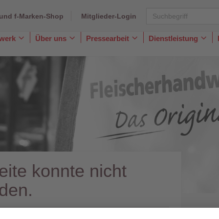
und f-Marken-Shop
Mitglieder-Login
dwerk
Über uns
Pressearbeit
Dienstleistung
Toggle
Toggle
Toggle
Togg
Dropdown
Dropdown
Dropdown
Dro
eite konnte nicht
den.