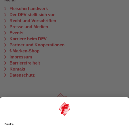
Fleischerhandwerk
Der DFV stellt sich vor
Recht und Vorschriften
Presse und Medien
Events
Karriere beim DFV
Partner und Kooperationen
f-Marken-Shop
Impressum
Barrierefreiheit
Kontakt
Datenschutz