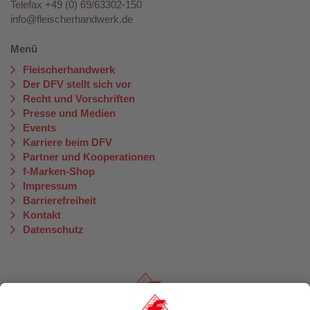
Telefax +49 (0) 69/63302-150
info@fleischerhandwerk.de
Menü
Fleischerhandwerk
Der DFV stellt sich vor
Recht und Vorschriften
Presse und Medien
Events
Karriere beim DFV
Partner und Kooperationen
f-Marken-Shop
Impressum
Barrierefreiheit
Kontakt
Datenschutz