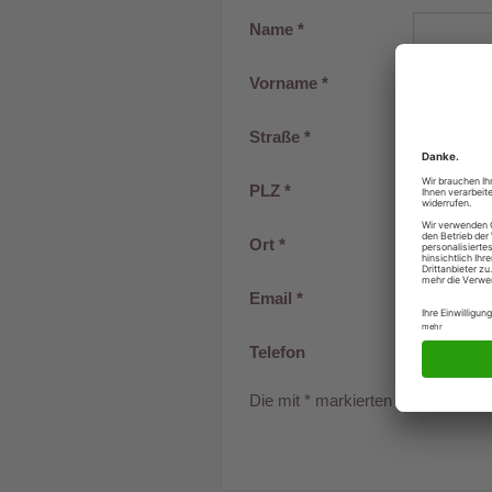
Name
*
Vorname
*
Straße
*
PLZ
*
Ort
*
Email
*
Telefon
Die mit * markierten Felder sind Pf