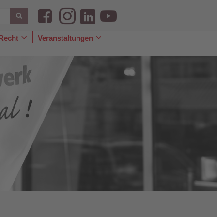
Recht
Veranstaltungen
le
Toggle
Toggle
pdown
Dropdown
Dropdown