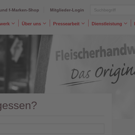
und f-Marken-Shop
Mitglieder-Login
dwerk
Über uns
Pressearbeit
Dienstleistung
Toggle
Toggle
Toggle
Togg
Dropdown
Dropdown
Dropdown
Dro
gessen?