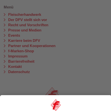
Menü
Fleischerhandwerk
Der DFV stellt sich vor
Recht und Vorschriften
Presse und Medien
Events
Karriere beim DFV
Partner und Kooperationen
f-Marken-Shop
Impressum
Barrierefreiheit
Kontakt
Datenschutz