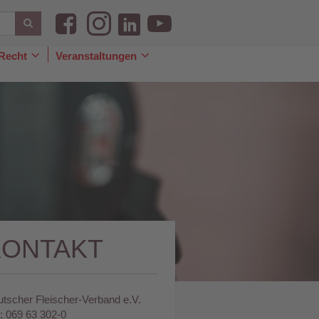
Recht
Veranstaltungen
le
Toggle
Toggle
pdown
Dropdown
Dropdown
KONTAKT
tscher Fleischer-Verband e.V.
.: 069 63 302-0