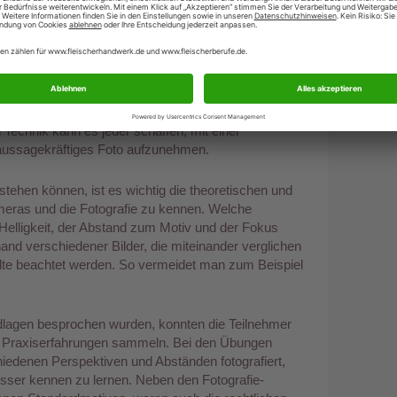
nar „Eigene Fotografie“ in Calw
selbst passende Bilder erstellen kann, vermittelten
und Manuel Gauda den aus ganz Deutschland
kte, die eigenen Mitarbeiter oder das
 Technik kann es jeder schaffen, mit einer
aussagekräftiges Foto aufzunehmen.
tehen können, ist es wichtig die theoretischen und
eras und die Fotografie zu kennen. Welche
Helligkeit, der Abstand zum Motiv und der Fokus
and verschiedener Bilder, die miteinander verglichen
lte beachtet werden. So vermeidet man zum Beispiel
lagen besprochen wurden, konnten die Teilnehmer
e Praxiserfahrungen sammeln. Bei den Übungen
iedenen Perspektiven und Abständen fotografiert,
sser kennen zu lernen. Neben den Fotografie-