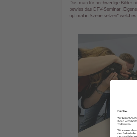
Das man für hochwertige Bilder ni
bewies das DFV-Seminar „Eigene 
optimal in Szene setzen“ welches 