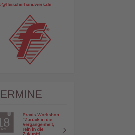
fo@fleischerhandwerk.de
TERMINE
Praxis-Workshop 
18
"Zurück in die 
Vergangenheit, 
rein in die 
JUNI
Zukunft!"