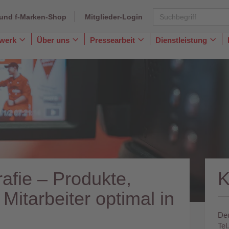
und f-Marken-Shop
Mitglieder-Login
dwerk
Über uns
Pressearbeit
Dienstleistung
Toggle
Toggle
Toggle
Togg
Dropdown
Dropdown
Dropdown
Dro
afie – Produkte,
itarbeiter optimal in
Deu
Tel