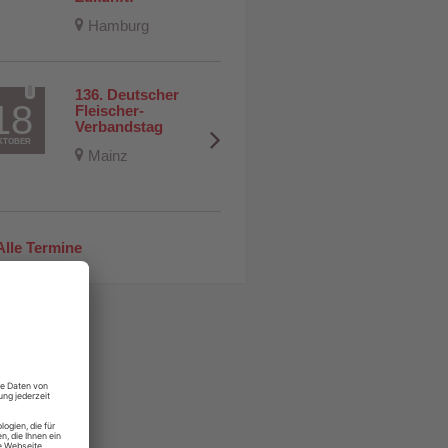
Hamburg
136. Deutscher 
18
Fleischer-
Verbandstag
KTOBER
Mainz
lle Termine