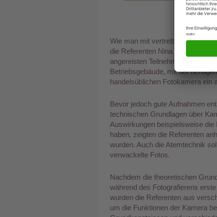
DFV Semi
Wie man mit vertretbarem Aufwand 
die Referenten Nina Czerwenka 
angereisten Teilnehmern. Ob Produ
Betriebsgebäude, mit der richtigen
handelsüblichen Fotokamera ein 
Bevor jedoch gute Aufnahmen ents
technischen Grundlagen über Kam
Auswirkungen beispielsweise die 
haben, zeigten die Referenten anh
wurden. Auch die Atemtechnik sol
verwackelte Fotos.
Nachdem die theoretischen Grund
während des Fotografierens erst
wurden die Referenten aus versch
um die Funktionen der Kamera be