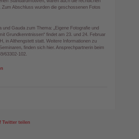
nen Standardmotiven, waren auch die rechtlichen
s. Zum Abschluss wurden die geschossenen Fotos
a und Gauda zum Thema: „Eigene Fotografie und
mit Grundkenntnissen“ findet am 23. und 24. Februar
 in Althengstett statt. Weitere Informationen zu
minaren, finden sich hier. Ansprechpartnerin beim
069/63302-102.
en
 Twitter teilen