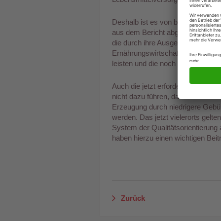
Deshalb ist es von besonderer Wic
aus dem Bericht abgeleitet werden
die durch ihre Ausgestaltung all
Ernährungswirtschaft umgesetzt 
leisten und die noch bestehenden 
Auch die jetzt erforderliche Lenku
nicht dazu führen, dass Gutes noc
Erzeugung durch niedrigere Geb
werden. Das jetzt vielerorts gelt
System der Qualitätsorientierung
haben hierzu einen wichtigen Beitr
Zurück