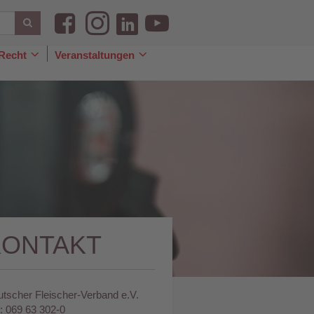
Recht
Veranstaltungen
le
Toggle
Toggle
pdown
Dropdown
Dropdown
KONTAKT
tscher Fleischer-Verband e.V.
.: 069 63 302-0