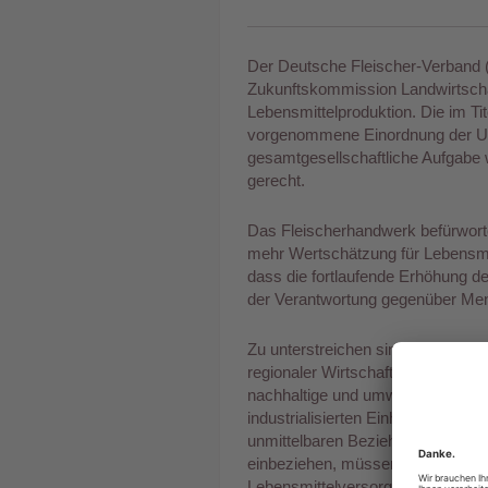
Der Deutsche Fleischer-Verband 
Zukunftskommission Landwirtschaf
Lebensmittelproduktion. Die im Tit
vorgenommene Einordnung der Umg
gesamtgesellschaftliche Aufgabe 
gerecht.
Das Fleischerhandwerk befürwort
mehr Wertschätzung für Lebensmitt
dass die fortlaufende Erhöhung 
der Verantwortung gegenüber Mens
Zu unterstreichen sind auch die
regionaler Wirtschaftskreisläufe u
nachhaltige und umweltgerechte Le
industrialisierten Einheiten kaum
unmittelbaren Beziehungen, die 
einbeziehen, müssen wesentlicher
Lebensmittelversorgung sein.