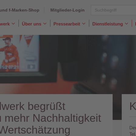
und f-Marken-Shop
Mitglieder-Login
dwerk
Über uns
Pressearbeit
Dienstleistung
Toggle
Toggle
Toggle
Togg
Dropdown
Dropdown
Dropdown
Dro
dwerk begrüßt
 mehr Nachhaltigkeit
 Wertschätzung
Deu
Tel