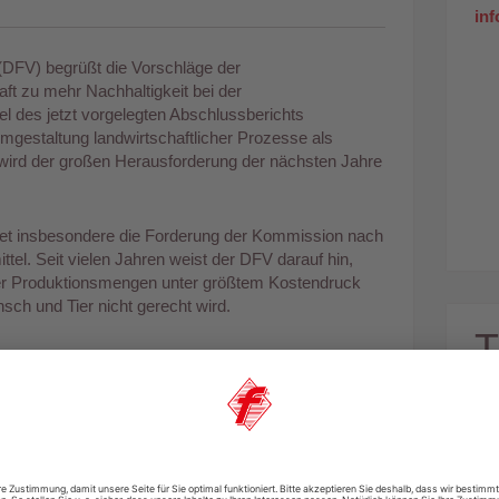
in
(DFV) begrüßt die Vorschläge der
t zu mehr Nachhaltigkeit bei der
el des jetzt vorgelegten Abschlussberichts
estaltung landwirtschaftlicher Prozesse als
wird der großen Herausforderung der nächsten Jahre
et insbesondere die Forderung der Kommission nach
el. Seit vielen Jahren weist der DFV darauf hin,
der Produktionsmengen unter größtem Kostendruck
ch und Tier nicht gerecht wird.
 klaren Aussagen der Kommission zur Bedeutung
nd zum Ziel einer dezentralen Tierhaltung. Eine
bensmittelproduktion ist in großstrukturierten,
 realisierbar. Die Erzeugung und Vermarktung in
Erzeugung, Verarbeitung, Verkauf und Konsum
 Grundpfeiler einer nachhaltigen