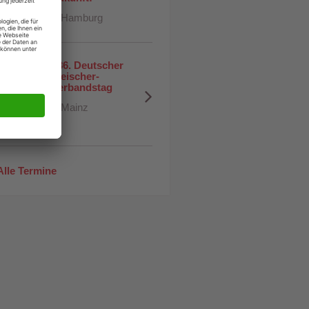
Hamburg
136. Deutscher 
18
Fleischer-
Verbandstag
KTOBER
Mainz
lle Termine