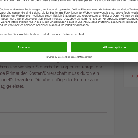
htigkeit, dass alle konkreten Maßnahmen, die jetzt
, dieses Erfordernis berücksichtigen. Anforderungen,
ein von großen Unternehmen der Land- und
werden können, würden der Zentralisierung Vorschub
regionalen Strukturen zerstören.
O
ng, wie die Umgestaltung finanziert werden kann, darf
h teurer wird. Das Belohnungssystem für industrielle
ühren und weniger Steuerbelastung muss umgekehrt
ende Primat der Kostenführerschaft muss durch ein
A
 abgelöst werden. Die Vorschläge der Kommission
ag geleistet.