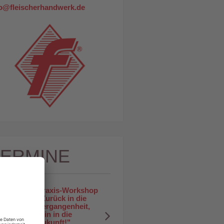
fo@fleischerhandwerk.de
TERMINE
Praxis-Workshop 
18
"Zurück in die 
Vergangenheit, 
rein in die 
JUNI
Zukunft!"