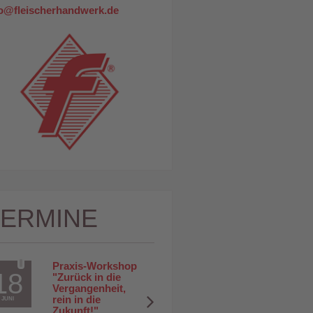
fo@fleischerhandwerk.de
TERMINE
Praxis-Workshop 
18
"Zurück in die 
Vergangenheit, 
rein in die 
JUNI
Zukunft!"