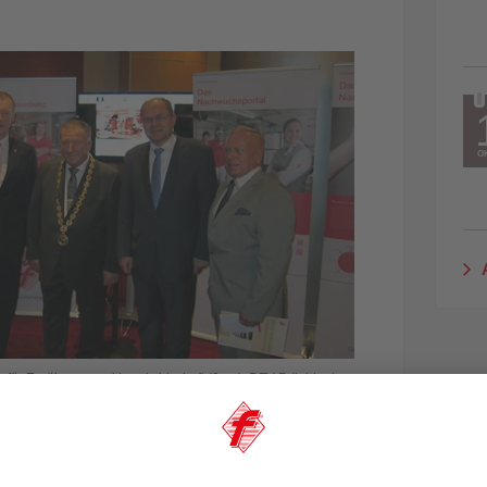
O
A
 für Ernährung und Landwirtschaft (2.v.r.), DFV-Präsident
ident Michael Durst (2.v.l.) starteten am Sonntag das neue
hen Fleischerhandwerks. Mit dabei waren Vizepräsident
d DFV-Hauptgeschäftsführer Martin Fuchs (l.)