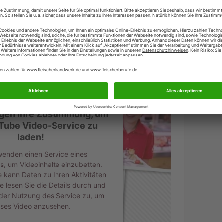
ietet, neben dem neuen Imagefilm für die Berufe im
formative und interaktive Inhalte wie Berufsbilder,
 die Bewerbung und eine Ausbildungsplatz- und
gibt es Unterhaltsames wie eine Rubrik „Fleisch und
st“, der das jugendliche Zielpublikum zum
 Nachrichten sowie ein Social-Media-Stream, der die
ite „Ausbildung im Fleischerhandwerk“ zeigt.
igen Ihre Zustimmung, um
Tube Video-Service zu
laden!
wenden einen Service eines
rs, um Videoinhalte einzubetten.
e kann Daten zu Ihren Aktivitäten
e lesen Sie die Details durch und
der Nutzung des Service zu, um
eses Video anzusehen.