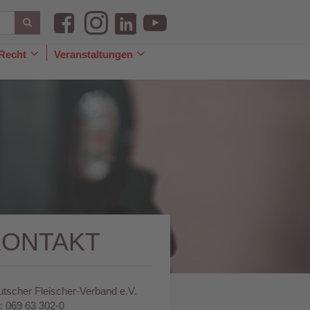
Recht
Veranstaltungen
le
Toggle
Toggle
pdown
Dropdown
Dropdown
KONTAKT
tscher Fleischer-Verband e.V.
.: 069 63 302-0