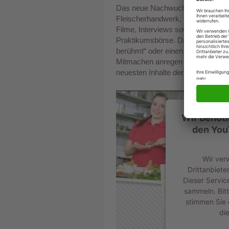
Das neue Nachwuchswerbeportal b
Fleischerhandwerk, viele andere in
Filme, Interviews sowie Tipps für
Praktikumsbörse. Darüber hinaus 
berühmt“ oder einen „Fleischer-Te
Mitmachen anregen soll. Aktuelle
neuesten Inhalte der Facebook-Se
Wir benöt
den You
Wir ver
Drittanbiete
Dieser Servic
sammeln. Bitt
stimmen Sie 
di