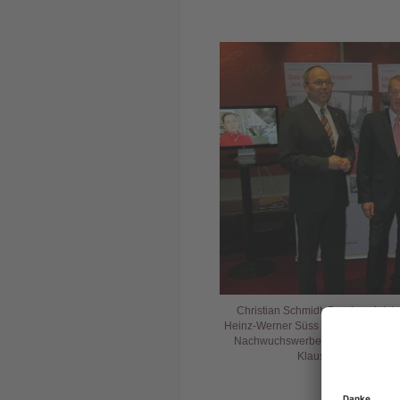
Christian Schmidt, Bundesminister
Heinz-Werner Süss (m.) und Vizepräs
Nachwuchswerbeportal des deutsc
Klaus Gerlach (r.) un