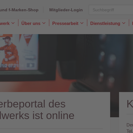
und f-Marken-Shop
Mitglieder-Login
dwerk
Über uns
Pressearbeit
Dienstleistung
Toggle
Toggle
Toggle
Togg
Dropdown
Dropdown
Dropdown
Dro
beportal des
werks ist online
Deu
Tel