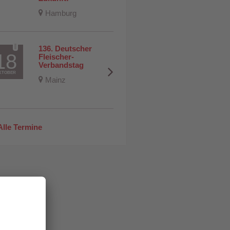
Hamburg
136. Deutscher 
18
Fleischer-
Verbandstag
KTOBER
Mainz
lle Termine