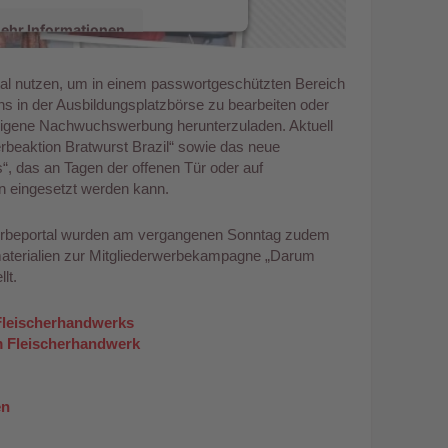
ehr Informationen
Akzeptieren
tal nutzen, um in einem passwortgeschützten Bereich
ns in der Ausbildungsplatzbörse zu bearbeiten oder
d by
Usercentrics Consent
 eigene Nachwuchswerbung herunterzuladen. Aktuell
anagement Platform
rbeaktion Bratwurst Brazil“ sowie das neue
, das an Tagen der offenen Tür oder auf
n eingesetzt werden kann.
beportal wurden am vergangenen Sonntag zudem
materialien zur Mitgliederwerbekampagne „Darum
lt.
leischerhandwerks
m Fleischerhandwerk
en