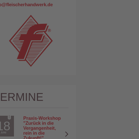
fo@fleischerhandwerk.de
TERMINE
Praxis-Workshop 
18
"Zurück in die 
Vergangenheit, 
rein in die 
JUNI
Zukunft!"