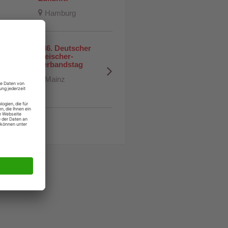
Hamburg
136. Deutscher 
18
Fleischer-
Verbandstag
KTOBER
Mainz
lle Termine