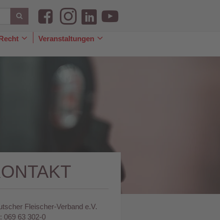
Recht
Veranstaltungen
le
Toggle
Toggle
pdown
Dropdown
Dropdown
KONTAKT
tscher Fleischer-Verband e.V.
.: 069 63 302-0