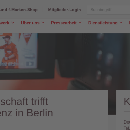
und f-Marken-Shop
Mitglieder-Login
dwerk
Über uns
Pressearbeit
Dienstleistung
Toggle
Toggle
Toggle
Togg
Dropdown
Dropdown
Dropdown
Dro
haft trifft
nz in Berlin
Deu
Tel